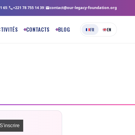
1 65
+221 78 755 14 39
contact@our-legacy-foundation.org
TIVITÉS
CONTACTS
BLOG
FR
EN