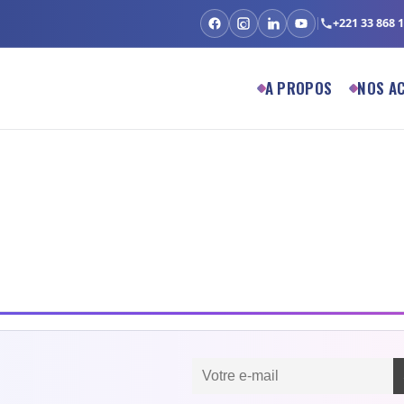
+221 33 868 1
A PROPOS
NOS AC